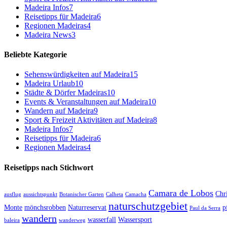
Madeira Infos
7
Reisetipps für Madeira
6
Regionen Madeiras
4
Madeira News
3
Beliebte Kategorie
Sehenswürdigkeiten auf Madeira
15
Madeira Urlaub
10
Städte & Dörfer Madeiras
10
Events & Veranstaltungen auf Madeira
10
Wandern auf Madeira
9
Sport & Freizeit Aktivitäten auf Madeira
8
Madeira Infos
7
Reisetipps für Madeira
6
Regionen Madeiras
4
Reisetipps nach Stichwort
Camara de Lobos
Chr
ausflug
aussichtspunkt
Botanischer Garten
Calheta
Camacha
naturschutzgebiet
Monte
mönchsrobben
Naturreservat
p
Paul da Serra
wandern
wasserfall
Wassersport
baleira
wanderweg