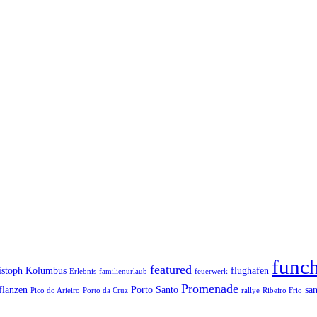
funch
featured
istoph Kolumbus
flughafen
Erlebnis
familienurlaub
feuerwerk
Promenade
flanzen
Porto Santo
sa
Pico do Arieiro
Porto da Cruz
rallye
Ribeiro Frio