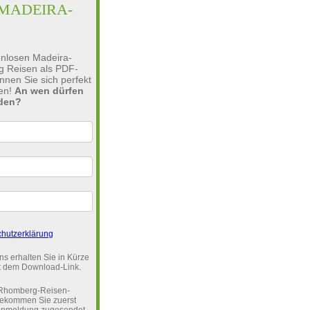
MADEIRA-
enlosen Madeira-
g Reisen als PDF-
nen Sie sich perfekt
ten!
An wen dürfen
nden?
hutzerklärung
s erhalten Sie in Kürze
it dem Download-Link.
n Rhomberg-Reisen-
bekommen Sie zuerst