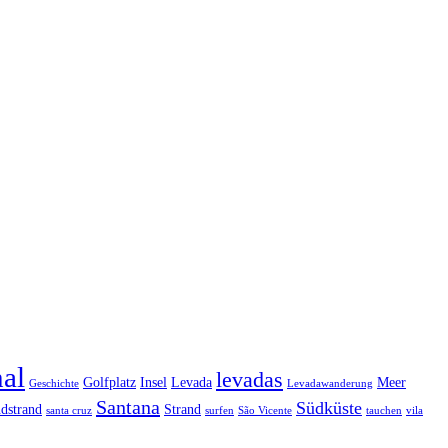
al
levadas
Golfplatz
Insel
Levada
Meer
Geschichte
Levadawanderung
Santana
Südküste
ndstrand
Strand
santa cruz
surfen
São Vicente
tauchen
vila