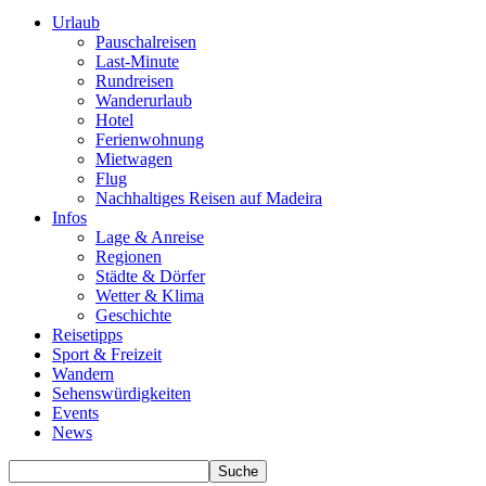
Urlaub
Pauschalreisen
Last-Minute
Rundreisen
Wanderurlaub
Hotel
Ferienwohnung
Mietwagen
Flug
Nachhaltiges Reisen auf Madeira
Infos
Lage & Anreise
Regionen
Städte & Dörfer
Wetter & Klima
Geschichte
Reisetipps
Sport & Freizeit
Wandern
Sehenswürdigkeiten
Events
News