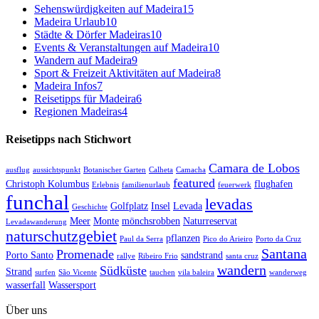
Sehenswürdigkeiten auf Madeira
15
Madeira Urlaub
10
Städte & Dörfer Madeiras
10
Events & Veranstaltungen auf Madeira
10
Wandern auf Madeira
9
Sport & Freizeit Aktivitäten auf Madeira
8
Madeira Infos
7
Reisetipps für Madeira
6
Regionen Madeiras
4
Reisetipps nach Stichwort
Camara de Lobos
ausflug
aussichtspunkt
Botanischer Garten
Calheta
Camacha
featured
Christoph Kolumbus
flughafen
Erlebnis
familienurlaub
feuerwerk
funchal
levadas
Golfplatz
Insel
Levada
Geschichte
Meer
Monte
mönchsrobben
Naturreservat
Levadawanderung
naturschutzgebiet
pflanzen
Paul da Serra
Pico do Arieiro
Porto da Cruz
Santana
Promenade
Porto Santo
sandstrand
rallye
Ribeiro Frio
santa cruz
wandern
Südküste
Strand
surfen
São Vicente
tauchen
vila baleira
wanderweg
wasserfall
Wassersport
Über uns