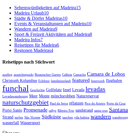
Sehenswürdigkeiten auf Madeira
15
Madeira Urlaub
10
Städte & Dörfer Madeiras
10
Events & Veranstaltungen auf Madeira
10
Wandern auf Madeira
9
Sport & Freizeit Aktivitäten auf Madeira
8
Madeira Infos
7
Reisetipps für Madeira
6
Regionen Madeiras
4
Reisetipps nach Stichwort
Camara de Lobos
ausflug
aussichtspunkt
Botanischer Garten
Calheta
Camacha
featured
Christoph Kolumbus
flughafen
Erlebnis
familienurlaub
feuerwerk
funchal
levadas
Golfplatz
Insel
Levada
Geschichte
Meer
Monte
mönchsrobben
Naturreservat
Levadawanderung
naturschutzgebiet
pflanzen
Paul da Serra
Pico do Arieiro
Porto da Cruz
Santana
Promenade
Porto Santo
sandstrand
rallye
Ribeiro Frio
santa cruz
wandern
Südküste
Strand
surfen
São Vicente
tauchen
vila baleira
wanderweg
wasserfall
Wassersport