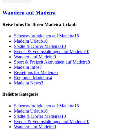
Wandern auf Madeira
Reise Infos für Ihren Madeira Urlaub
Sehenswürdigkeiten auf Madeira
15
Madeira Urlaub
10
Städte & Dörfer Madeiras
10
Events & Veranstaltungen auf Madeira
10
Wandern auf Madeira
9
Sport & Freizeit Aktivitäten auf Madeira
8
Madeira Infos
7
Reisetipps für Madeira
6
Regionen Madeiras
4
Madeira News
3
Beliebte Kategorie
Sehenswürdigkeiten auf Madeira
15
Madeira Urlaub
10
Städte & Dörfer Madeiras
10
Events & Veranstaltungen auf Madeira
10
Wandern auf Madeira
9