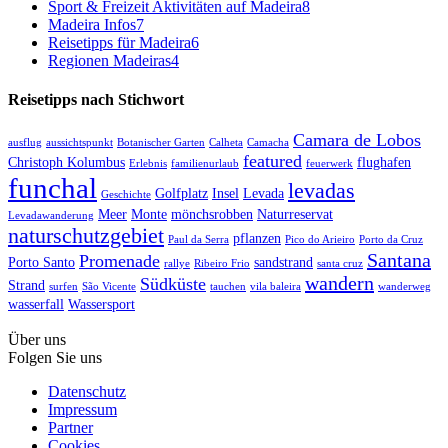
Sport & Freizeit Aktivitäten auf Madeira
8
Madeira Infos
7
Reisetipps für Madeira
6
Regionen Madeiras
4
Reisetipps nach Stichwort
Camara de Lobos
ausflug
aussichtspunkt
Botanischer Garten
Calheta
Camacha
featured
Christoph Kolumbus
flughafen
Erlebnis
familienurlaub
feuerwerk
funchal
levadas
Golfplatz
Insel
Levada
Geschichte
Meer
Monte
mönchsrobben
Naturreservat
Levadawanderung
naturschutzgebiet
pflanzen
Paul da Serra
Pico do Arieiro
Porto da Cruz
Santana
Promenade
Porto Santo
sandstrand
rallye
Ribeiro Frio
santa cruz
wandern
Südküste
Strand
surfen
São Vicente
tauchen
vila baleira
wanderweg
wasserfall
Wassersport
Über uns
Folgen Sie uns
Datenschutz
Impressum
Partner
Cookies