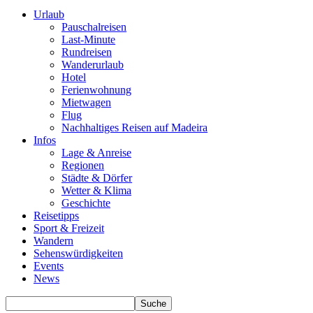
Urlaub
Pauschalreisen
Last-Minute
Rundreisen
Wanderurlaub
Hotel
Ferienwohnung
Mietwagen
Flug
Nachhaltiges Reisen auf Madeira
Infos
Lage & Anreise
Regionen
Städte & Dörfer
Wetter & Klima
Geschichte
Reisetipps
Sport & Freizeit
Wandern
Sehenswürdigkeiten
Events
News