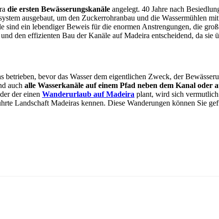
ra
die ersten Bewässerungskanäle
angelegt. 40 Jahre nach Besiedlung
system ausgebaut, um den Zuckerrohranbau und die Wassermühlen mit 
le sind ein lebendiger Beweis für die enormen Anstrengungen, die gr
 und den effizienten Bau der Kanäle auf Madeira entscheidend, da sie 
as betrieben, bevor das Wasser dem eigentlichen Zweck, der Bewässer
ind auch
alle Wasserkanäle auf einem Pfad neben dem Kanal oder
eder der einen
Wanderurlaub auf Madeira
plant, wird sich vermutlic
erührte Landschaft Madeiras kennen. Diese Wanderungen können Sie gef