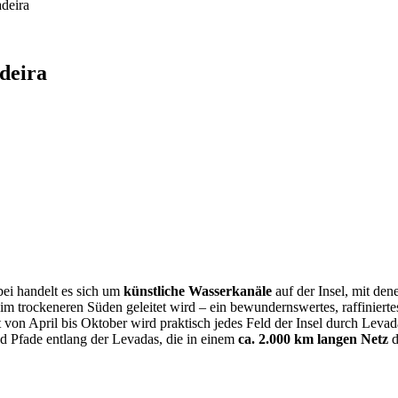
deira
deira
bei handelt es sich um
kün
stliche Wasserkanäle
auf der Insel, mit de
im trockeneren Süden geleitet wird – ein bewundernswertes, raffiniert
von April bis Oktober wird praktisch jedes Feld der Insel durch Leva
d Pfade entlang der Levadas, die in einem
ca. 2.000 km langen Netz
d