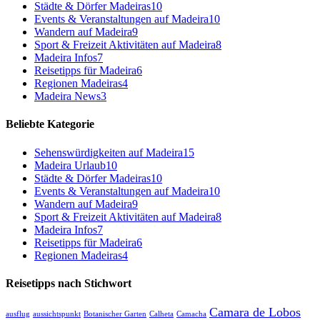
Städte & Dörfer Madeiras
10
Events & Veranstaltungen auf Madeira
10
Wandern auf Madeira
9
Sport & Freizeit Aktivitäten auf Madeira
8
Madeira Infos
7
Reisetipps für Madeira
6
Regionen Madeiras
4
Madeira News
3
Beliebte Kategorie
Sehenswürdigkeiten auf Madeira
15
Madeira Urlaub
10
Städte & Dörfer Madeiras
10
Events & Veranstaltungen auf Madeira
10
Wandern auf Madeira
9
Sport & Freizeit Aktivitäten auf Madeira
8
Madeira Infos
7
Reisetipps für Madeira
6
Regionen Madeiras
4
Reisetipps nach Stichwort
Camara de Lobos
ausflug
aussichtspunkt
Botanischer Garten
Calheta
Camacha