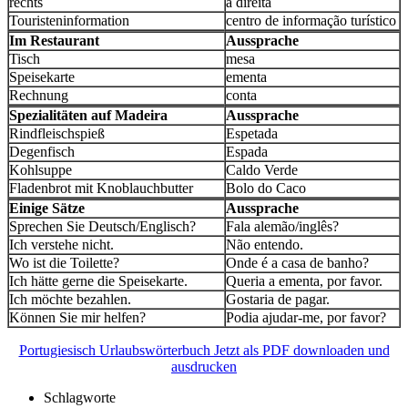
rechts
à direita
Touristeninformation
centro de informação turístico
Im Restaurant
Aussprache
Tisch
mesa
Speisekarte
ementa
Rechnung
conta
Spezialitäten auf Madeira
Aussprache
Rindfleischspieß
Espetada
Degenfisch
Espada
Kohlsuppe
Caldo Verde
Fladenbrot mit Knoblauchbutter
Bolo do Caco
Einige Sätze
Aussprache
Sprechen Sie Deutsch/Englisch?
Fala alemão/inglês?
Ich verstehe nicht.
Não entendo.
Wo ist die Toilette?
Onde é a casa de banho?
Ich hätte gerne die Speisekarte.
Queria a ementa, por favor.
Ich möchte bezahlen.
Gostaria de pagar.
Können Sie mir helfen?
Podia ajudar-me, por favor?
Portugiesisch Urlaubswörterbuch Jetzt als PDF downloaden und
ausdrucken
Schlagworte