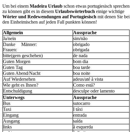
Um bei einem
Madeira Urlaub
schon etwas portugiesisch sprechen
zu können gibt es in diesem
Urlaubswörterbuch
einige wichtige
Wörter und Redewendungen auf Portugiesisch
mit denen Sie bei
den Einheimischen auf jeden Fall punkten können!
Allgemein
Aussprache
Ja/nein
sim/não
Danke Männer:
obrigado
Frauen:
obrigada
bitte(gern geschehen)
de nada
Guten Morgen
bom dia
Guten Tag
boa tarde
Guten Abend/Nacht
boa noite
Auf Wiedersehen
adeus/até à vista
Wie geht es Ihnen?
Como está?
Entschuldigung
desculpe oder lamento
Unterwegs
Aussprache
Bus
sutocarro
Taxi
I táxi
Eingang
entrada
Ausgang
saída
links
à esquerda