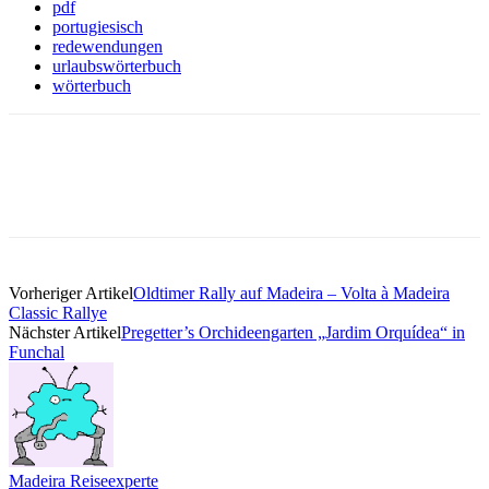
pdf
portugiesisch
redewendungen
urlaubswörterbuch
wörterbuch
Vorheriger Artikel
Oldtimer Rally auf Madeira – Volta à Madeira
Classic Rallye
Nächster Artikel
Pregetter’s Orchideengarten „Jardim Orquídea“ in
Funchal
Madeira Reiseexperte