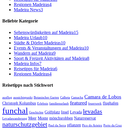
Regionen Madeiras
4
Madeira News
3
Beliebte Kategorie
Sehenswürdigkeiten auf Madeira
15
Madeira Urlaub
10
Städte & Dörfer Madeiras
10
Events & Veranstaltungen auf Madeira
10
Wandern auf Madeira
9
Sport & Freizeit Aktivitäten auf Madeira
8
Madeira Infos
7
Reisetipps für Madeira
6
Regionen Madeiras
4
Reisetipps nach Stichwort
Camara de Lobos
ausflug
aussichtspunkt
Botanischer Garten
Calheta
Camacha
featured
Christoph Kolumbus
flughafen
Erlebnis
familienurlaub
feuerwerk
funchal
levadas
Golfplatz
Insel
Levada
Geschichte
Meer
Monte
mönchsrobben
Naturreservat
Levadawanderung
naturschutzgebiet
pflanzen
Paul da Serra
Pico do Arieiro
Porto da Cruz